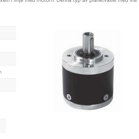
ln i linje med motorn. Denna typ av planetväxel med lite
m