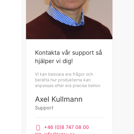
Kontakta vår support så
hjälper vi dig!
Vi kan besvara era frågor och
berätta hur produkterna kan
anpassas efter era precisa behov
Axel Kullmann
Support
+46 (0)8 747 08 00