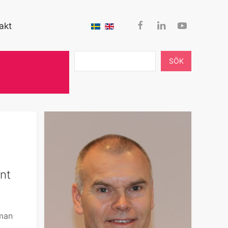
akt
SÖK
ent
 man