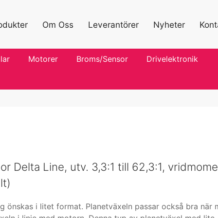
odukter
Om Oss
Leverantörer
Nyheter
Kont
lar
Motorer
Broms/Sensor
Drivelektronik
Delta Line, utv. 3,3:1 till 62,3:1, vridmom
lt)
ng önskas i litet format. Planetväxeln passar också bra när