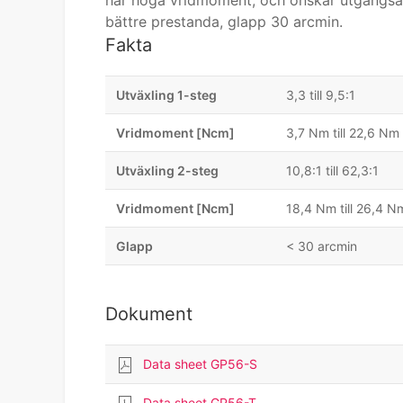
har höga vridmoment, och önskar utgångsaxe
bättre prestanda, glapp 30 arcmin.
Fakta
Utväxling 1-steg
3,3 till 9,5:1
Vridmoment [Ncm]
3,7 Nm till 22,6 Nm
Utväxling 2-steg
10,8:1 till 62,3:1
Vridmoment [Ncm]
18,4 Nm till 26,4 N
Glapp
< 30 arcmin
Dokument
Data sheet GP56-S
Data sheet GP56-T