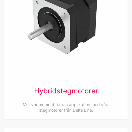
Hybridstegmotorer
Mer vridmoment för din applikation med våra
stegmotorer från Delta Line.