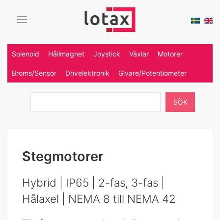
Solenoid
Hållmagnet
Joystick
Växlar
Motorer
Broms/Sensor
Drivelektronik
Givare/Potentiometer
SÖK
Stegmotorer
Hybrid | IP65 | 2-fas, 3-fas |
Hålaxel | NEMA 8 till NEMA 42