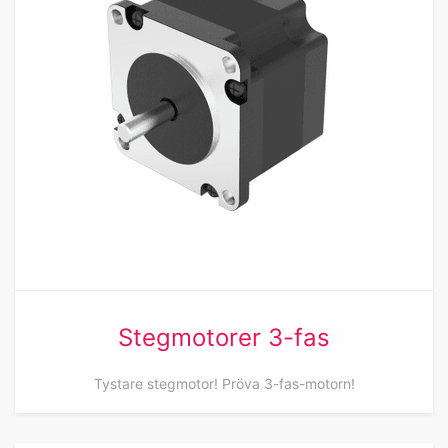
Stegmotorer 3-fas
Tystare stegmotor! Pröva 3-fas-motorn!