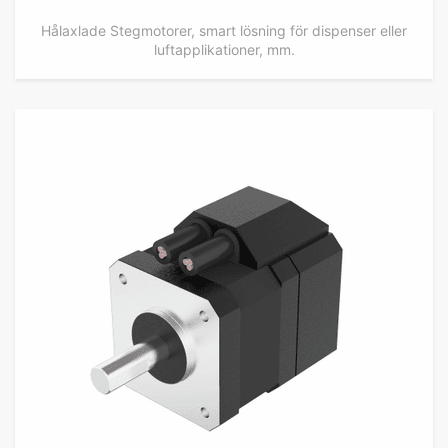
Hålaxlade Stegmotorer, smart lösning för dispenser eller
luftapplikationer, mm.