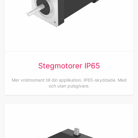
Stegmotorer IP65
Mer vridmoment till din applikation. IP65-skyddade. Med
och utan pulsgivare.