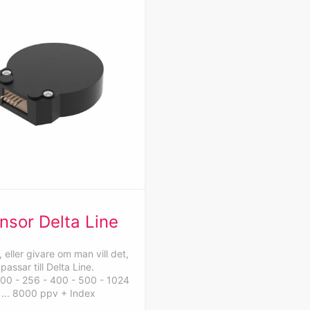
nsor Delta Line
 eller givare om man vill det,
passar till Delta Line.
200 - 256 - 400 - 500 - 1024
... 8000 ppv + Index