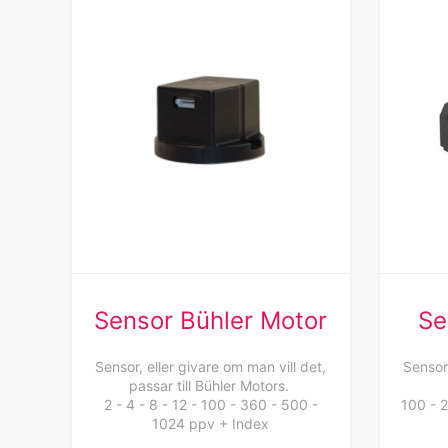
Sensor Bühler Motor
Se
Sensor, eller givare om man vill det,
Sensor,
passar till Bühler Motors.
2 - 4 - 8 - 12 - 100 - 360 - 500 -
100 - 
1024 ppv + Index