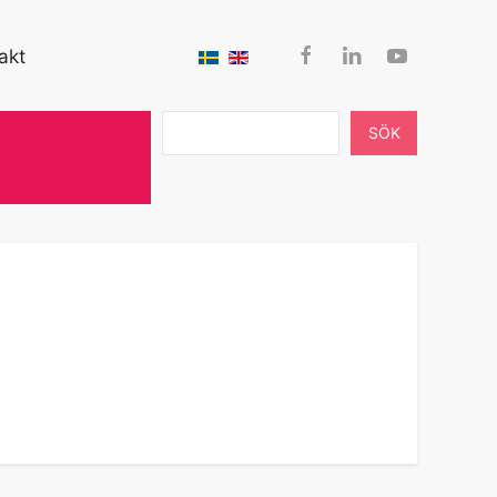
akt
SÖK