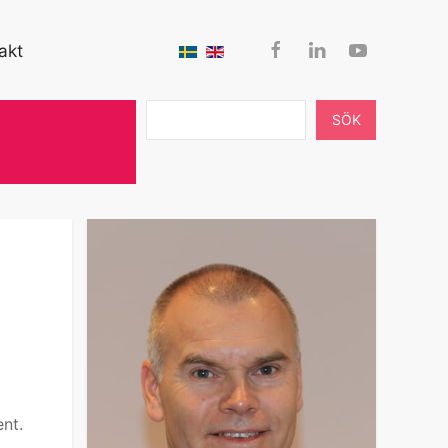
akt
SÖK
ent.