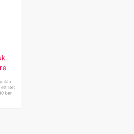
sk
re
mpakta
ett litet
40 bar.