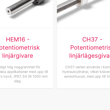
HEM16 -
CH37 -
otentiometrisk
Potentiometri
linjärgivare
linjärlägesgiva
ldigt hög noggrannhet för
CH37-serien används i ko
iska applikationer med upp till
hydraulcylindrar, vilket kräver 
s tryck, IP67, 50 till 1000 mm
sensorhuvud, med upp till 3
slag.