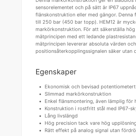
Denna markörkonstruktion ger en sladdlös 
sensorelementet och på sätt är IP67 uppnådd
flänskonstruktion eller med gängor. Denna 
till 250 bar (450 bar topp). HEM12 är myck
markörkonstruktion. För att säkerställa hö
mätprincipen med ett ledande plastresista
mätprincipen levererar absoluta värden och 
positionsåterkopplingssignalen säker utan
Egenskaper
Ekonomisk och bevisad potentiometert
Slimmad markörkonstruktion
Enkel flänsmontering, även lämplig för 
Konstruktion i rostfritt stål med IP67-s
Lång livslängd
Hög precision tack vare hög upplösning 
Rätt effekt på analog signal utan fördrö