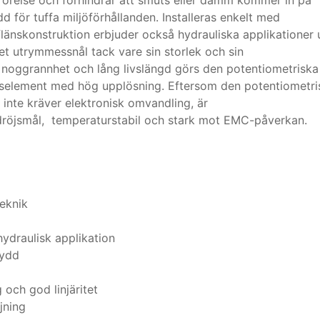
rörelse och förhindrar att smuts eller damm kommer in på
 för tuffa miljöförhållanden. Installeras enkelt med
flänskonstruktion erbjuder också hydrauliska applikationer
et utrymmessnål tack vare sin storlek och sin
g noggrannhet och lång livslängd görs den potentiometriska
nselement med hög upplösning. Eftersom den potentiometri
inte kräver elektronisk omvandling, är
 dröjsmål, temperaturstabil och stark mot EMC-påverkan.
eknik
hydraulisk applikation
kydd
och god linjäritet
jning