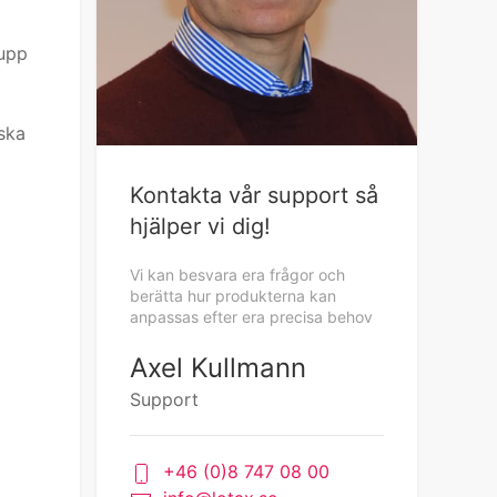
 upp
ska
Kontakta vår support så
hjälper vi dig!
Vi kan besvara era frågor och
berätta hur produkterna kan
anpassas efter era precisa behov
Axel Kullmann
Support
+46 (0)8 747 08 00