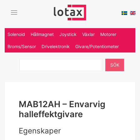
Solenoid
Hållmagnet
Joystick
Växlar
Motorer
Broms/Sensor
Drivelektronik
Givare/Potentiometer
SÖK
MAB12AH – Envarvig
halleffektgivare
Egenskaper