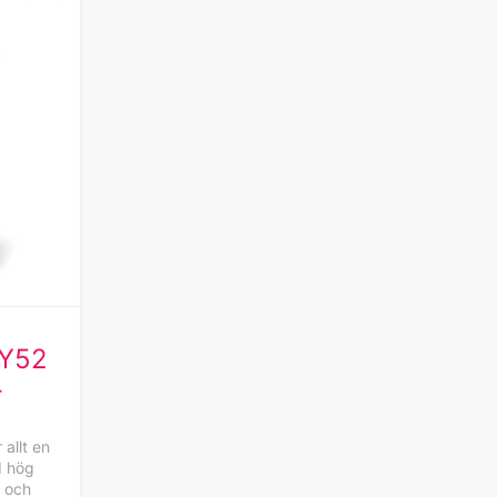
RY52
r
allt en
d hög
, och