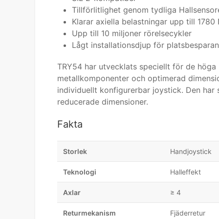
Tillförlitlighet genom tydliga Hallsensor
Klarar axiella belastningar upp till 1780
Upp till 10 miljoner rörelsecykler
Lågt installationsdjup för platsbespara
TRY54 har utvecklats speciellt för de hög
metallkomponenter och optimerad dimensio
individuellt konfigurerbar joystick. Den h
reducerade dimensioner.
Fakta
Storlek
Handjoystick
Teknologi
Halleffekt
Axlar
≥ 4
Returmekanism
Fjäderretur