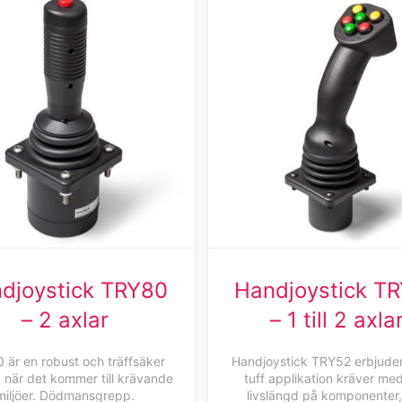
djoystick TRY80
Handjoystick T
– 2 axlar
– 1 till 2 axla
 är en robust och träffsäker
Handjoystick TRY52 erbjuder 
k när det kommer till krävande
tuff applikation kräver me
miljöer. Dödmansgrepp.
livslängd på komponenter