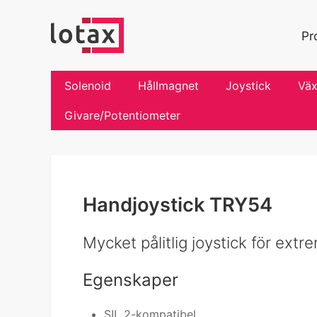
Pr
Solenoid
Hållmagnet
Joystick
Väx
Givare/Potentiometer
Handjoystick TRY54
Mycket pålitlig joystick för extr
Egenskaper
SIL 2-kompatibel