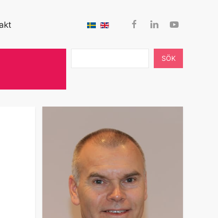
akt
SÖK