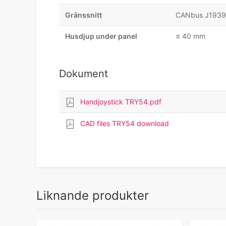
Gränssnitt
CANbus J1939
Husdjup under panel
≤ 40 mm
Dokument
Handjoystick TRY54.pdf
CAD files TRY54 download
Liknande produkter