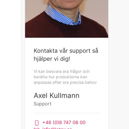
Kontakta vår support så
hjälper vi dig!
Vi kan besvara era frågor och
berätta hur produkterna kan
anpassas efter era precisa behov
Axel Kullmann
Support
+46 (0)8 747 08 00