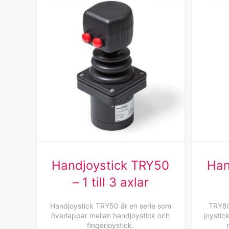
Handjoystick TRY50
Han
– 1 till 3 axlar
Handjoystick TRY50 är en serie som
TRY80
överlappar mellan handjoystick och
joystic
fingerjoystick.