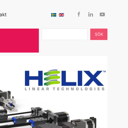
akt
SÖK