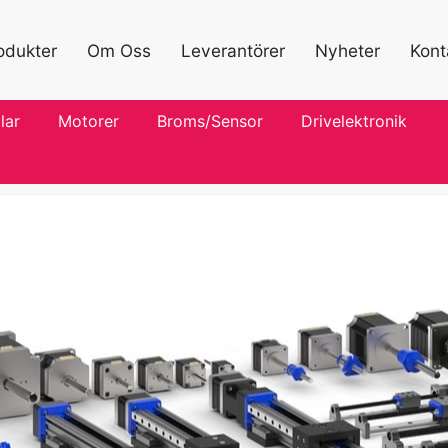
odukter
Om Oss
Leverantörer
Nyheter
Kont
lar
Motorer
Broms/Sensor
Drivelektronik