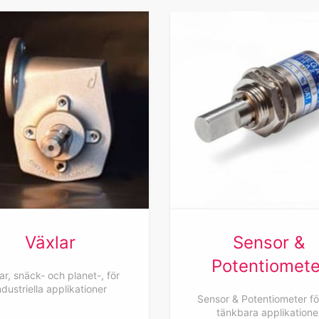
Växlar
Sensor &
Potentiomete
ar, snäck- och planet-, för
ndustriella applikationer
Sensor & Potentiometer för
tänkbara applikatione