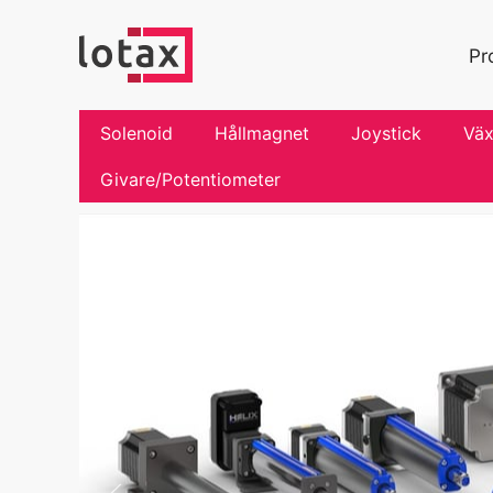
Pr
Solenoid
Hållmagnet
Joystick
Väx
Givare/Potentiometer