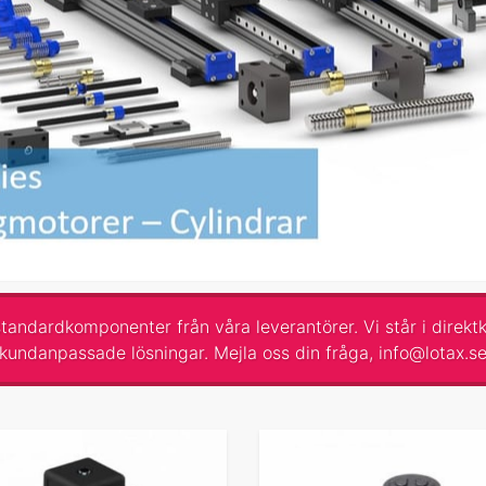
tandardkomponenter från våra leverantörer. Vi står i direktko
kundanpassade lösningar. Mejla oss din fråga,
info@lotax.s