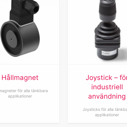
Hållmagnet
Joystick – fö
industriell
magneter för alla tänkbara
användning
applikationer
Joysticks för alla tänkb
applikationer