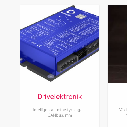
Drivelektronik
Intelligenta motorstyrningar -
Växl
CANbus, mm
i